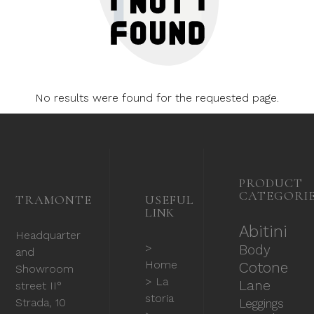
No results were found for the requested page.
PRODUCT
CATEGORI
TRAMONTE
USEFUL
LINK
Abitini
Headquarter
>
Body
and
Home
Cotone
Showroom
> La
Lane
street II°
storia
Strada, 10
Leggings