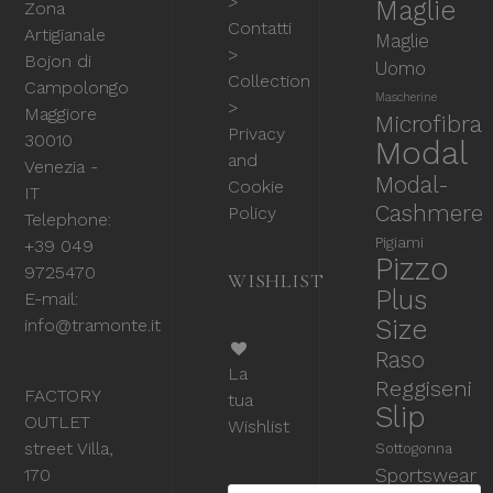
>
Maglie
Zona
Contatti
Artigianale
Maglie
>
Bojon di
Uomo
Collection
Campolongo
Mascherine
>
Maggiore
Microfibra
Privacy
30010
Modal
and
Venezia -
Modal-
Cookie
IT
Cashmere
Policy
Telephone:
Pigiami
+39 049
Pizzo
9725470
WISHLIST
Plus
E-mail:
Size
info@tramonte.it
Raso
La
Reggiseni
FACTORY
tua
Slip
OUTLET
Wishlist
street Villa,
Sottogonna
170
Sportswear
Products search