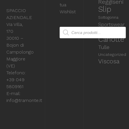
Reggiseni
tua
Slip
SPACCIO
Wishlist
AZIENDALE
Sottogonna
Via Villa,
Sportswear
Products search
Top &
170
Canotte
30010 –
Bojon di
Tulle
Campolongo
Uncategorized
Maggiore
Viscosa
(VE)
Telefono:
+39 049
5809161
E-mail:
info@tramonte.it