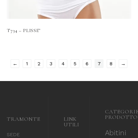
T734 – PLISSE’
←
1
2
3
4
5
6
7
8
→
CATEGORI
PRODOTTO
TRAMONTE
LINK
UTILI
Abitini
SEDE