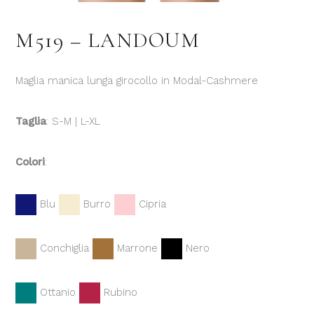
M519 – LANDOUM
Maglia manica lunga girocollo in Modal-Cashmere
Taglia
: S-M | L-XL
Colori
:
Blu
Burro
Cipria
Conchiglia
Marrone
Nero
Ottanio
Rubino