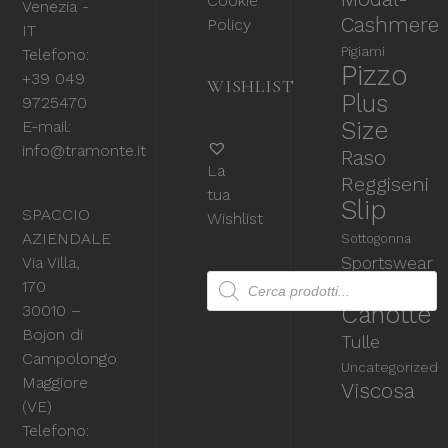
Cookie
Venezia -
Cashmere
Policy
IT
Pigiami
Telefono:
Pizzo
+39 049
WISHLIST
Plus
9725470
Size
E-mail:
info@tramonte.it
Raso
La
Reggiseni
tua
Slip
SPACCIO
Wishlist
AZIENDALE
Sottogonna
Via Villa,
Sportswear
Products search
Top &
170
Canotte
30010 –
Bojon di
Tulle
Campolongo
Uncategorized
Maggiore
Viscosa
(VE)
Telefono: