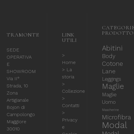
CATEGORI
PRODOTTO
TRAMONTE
LINK
UTILI
Abitini
SEDE
>
Body
OPERATIVA
Home
Cotone
E
> La
Lane
SHOWROOM
storia
Via II°
Leggings
>
Maglie
Strada, 10
Collezione
Zona
Maglie
>
Artigianale
Uomo
Contatti
Bojon di
Mascherine
>
Campolongo
Microfibra
Privacy
Maggiore
Modal
e
30010
Modal-